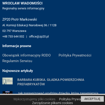
WROCŁAW WIADOMOŚCI
Regionalny serwis informacyjny
ZP20 Piotr Markowski
Al. Komisji Edukacji Narodowej 36 / 112B
02-797 Warszawa
+48 733 644 002 | office@zp20.pl
Informacje prawne
Obowiązek informacyjny RODO
Polityka Prywatności
Regulamin Serwisu
Najnowsze artykuły
BARBARA KUBSKA. GŁADKA POWIERZCHNIA
PREFABRYKATÓW
Jak zorganizować urodziny dziecka, które zapamiętają
wszyscy goście — poradnik krok po kroku
Wykorzystujemy pliki cookies.
Polityka Prywatności
AKCEPTUJĘ
Zarządzanie plikami cookies