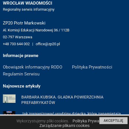
WROCŁAW WIADOMOŚCI
Regionalny serwis informacyjny
ZP20 Piotr Markowski
Al. Komisji Edukacji Narodowej 36 / 112B
02-797 Warszawa
+48 733 644 002 | office@zp20.pl
Informacje prawne
Obowiązek informacyjny RODO
Polityka Prywatności
Regulamin Serwisu
Najnowsze artykuły
BARBARA KUBSKA. GŁADKA POWIERZCHNIA
PREFABRYKATÓW
Jak zorganizować urodziny dziecka, które zapamiętają
wszyscy goście — poradnik krok po kroku
Wykorzystujemy pliki cookies.
Polityka Prywatności
AKCEPTUJĘ
Zarządzanie plikami cookies