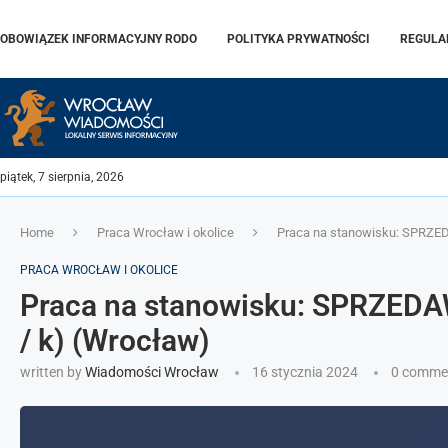
OBOWIĄZEK INFORMACYJNY RODO
POLITYKA PRYWATNOŚCI
REGULA
piątek, 7 sierpnia, 2026
Home
Praca Wrocław i okolice
Praca na stanowisku: SPRZED
PRACA WROCŁAW I OKOLICE
Praca na stanowisku: SPRZEDA
/ k) (Wrocław)
written by
Wiadomości Wrocław
16 stycznia 2024
0 comme