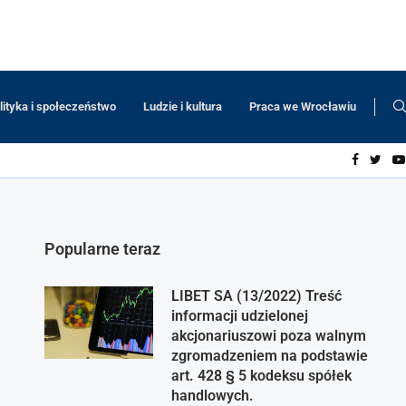
lityka i społeczeństwo
Ludzie i kultura
Praca we Wrocławiu
Popularne teraz
LIBET SA (13/2022) Treść
informacji udzielonej
akcjonariuszowi poza walnym
zgromadzeniem na podstawie
art. 428 § 5 kodeksu spółek
handlowych.