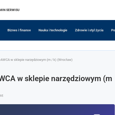
MIN SERWISU
Biznes i finanse
Nauka i technologie
Zdrowie i styl życia
Po
AWCA w sklepie narzędziowym (m / k) (Wrocław)
WCA w sklepie narzędziowym (m
nt