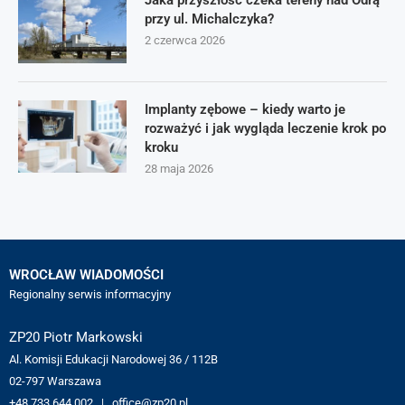
Jaka przyszłość czeka tereny nad Odrą
przy ul. Michalczyka?
2 czerwca 2026
Implanty zębowe – kiedy warto je
rozważyć i jak wygląda leczenie krok po
kroku
28 maja 2026
WROCŁAW WIADOMOŚCI
Regionalny serwis informacyjny
ZP20 Piotr Markowski
Al. Komisji Edukacji Narodowej 36 / 112B
02-797 Warszawa
+48 733 644 002 | office@zp20.pl