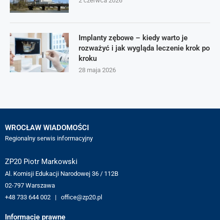
2 czerwca 2026
Implanty zębowe – kiedy warto je
rozważyć i jak wygląda leczenie krok po
kroku
28 maja 2026
WROCŁAW WIADOMOŚCI
Regionalny serwis informacyjny
ZP20 Piotr Markowski
Al. Komisji Edukacji Narodowej 36 / 112B
02-797 Warszawa
+48 733 644 002 | office@zp20.pl
Informacje prawne