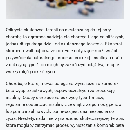
Odkrycie skutecznej terapii na nieuleczalną do tej pory
chorobę to ogromna nadzieja dla chorego i jego najbliższych,
jednak długa droga dzieli od skutecznego leczenia. Eksperci
skomentowali najnowsze odkrycie dotyczące możliwości
przywrócenia naturalnego procesu produkcji insuliny u osób
z cukrzycą typu 1, co mogłoby zakończyć uciążliwą terapię
wstrzyknięć podskórnych.
Choroba, o której mowa, polega na wyniszczeniu komórek
beta wysp trzustkowych, odpowiedzialnych za produkcję
insuliny. Osoby cierpiące na cukrzycę typu 1 muszą
regularnie dostarczać insuliny z zewnątrz za pomocą penów
lub pomp insulinowych, ponieważ jest ona niezbędna do
życia. Niestety, nadal nie wynaleziono skuteczniejszej terapii,
która mogłaby zatrzymać proces wyniszczania komórek beta