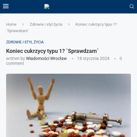
Home
Zdrowie i styl życia
Koniec cukrzycy typu 1?
`Sprawdzam`
ZDROWIE I STYL ŻYCIA
Koniec cukrzycy typu 1? `Sprawdzam`
written by
Wiadomości Wrocław
18 stycznia 2024
0
comment