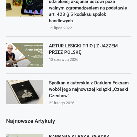
udzielonej akcjonariuszowi poza
walnym zgromadzeniem na podstawie
art. 428 § 5 kodeksu spółek
handlowych.
12 lipca 2022
ARTUR LESICKI TRIO | Z JAZZEM
PRZEZ POLSKĘ
18 czerwca 2026
Spotkanie autorskie z Darkiem Foksem
wokół jego najnowszej książki „Czeski
Czechow”
22 lutego 2026
Najnowsze Artykuły
BARBARA KUBSKA. GŁADKA