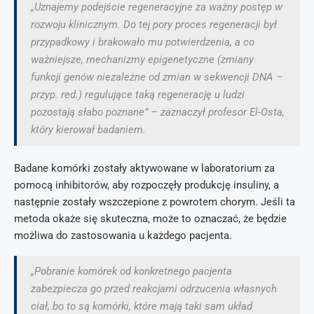
„Uznajemy podejście regeneracyjne za ważny postęp w
rozwoju klinicznym. Do tej pory proces regeneracji był
przypadkowy i brakowało mu potwierdzenia, a co
ważniejsze, mechanizmy epigenetyczne (zmiany
funkcji genów niezależne od zmian w sekwencji DNA –
przyp. red.) regulujące taką regenerację u ludzi
pozostają słabo poznane” – zaznaczył profesor El-Osta,
który kierował badaniem.
Badane komórki zostały aktywowane w laboratorium za
pomocą inhibitorów, aby rozpoczęły produkcję insuliny, a
następnie zostały wszczepione z powrotem chorym. Jeśli ta
metoda okaże się skuteczna, może to oznaczać, że będzie
możliwa do zastosowania u każdego pacjenta.
„Pobranie komórek od konkretnego pacjenta
zabezpiecza go przed reakcjami odrzucenia własnych
ciał, bo to są komórki, które mają taki sam układ