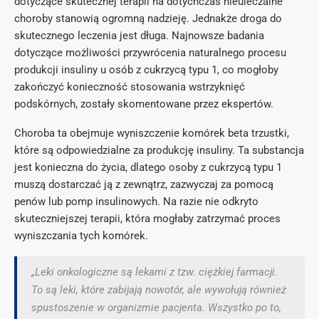
dotyczące skutecznej terapii na dotychczas nieuleczalne
choroby stanowią ogromną nadzieję. Jednakże droga do
skutecznego leczenia jest długa. Najnowsze badania
dotyczące możliwości przywrócenia naturalnego procesu
produkcji insuliny u osób z cukrzycą typu 1, co mogłoby
zakończyć konieczność stosowania wstrzyknięć
podskórnych, zostały skomentowane przez ekspertów.
Choroba ta obejmuje wyniszczenie komórek beta trzustki,
które są odpowiedzialne za produkcję insuliny. Ta substancja
jest konieczna do życia, dlatego osoby z cukrzycą typu 1
muszą dostarczać ją z zewnątrz, zazwyczaj za pomocą
penów lub pomp insulinowych. Na razie nie odkryto
skuteczniejszej terapii, która mogłaby zatrzymać proces
wyniszczania tych komórek.
„Leki onkologiczne są lekami z tzw. ciężkiej farmacji.
To są leki, które zabijają nowotór, ale wywołują również
spustoszenie w organizmie pacjenta. Wszystko po to,