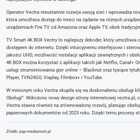
Operator Vectra nieustannie rozwija swoją sieć i wprowadza no
która umożliwia dostęp do treści na żądanie na różnych urządze
urządzeniach Fire TV od Amazona oraz Apple TV, obok tradycyjn
TV Smart 4K BOX Vectry to najlepszy dekoder, który umożliwia
dostępem do internetu. Dzięki intuicyjnemu interfejsowi i ster
jakości UHD, możliwość instalacji aplikacji zewnętrznych i obsłu
4K BOX można korzystać z aplikacji takich jak Netflix, Canal+
usługi strumieniowania gier online – Blacknut oraz tysiące ty
Player, TVN24GO, Viaplay, Filmbox+ i YouTube.
W minionym roku Vectra skupiła się na doskonaleniu obsługi 
Obsługi”. Wdrożono nowy design strony internetowej vectra.pl, c
Vectra stawia również na zrównoważony rozwój, planując obsług
papierowych dokumentów od 2023 roku. Dzięki temu procesy staj
Źródło: pap-mediaroom.pl