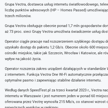
Grupa Vectra, dostawca usług internetu światłowodowego, telewiz
liczbę punktów adresowych (HP – Homes Passed) umożliwiającyc
trzech milionów.
Grupa Vectra obsługuje obecnie ponad 1,7 mln gospodarstw dom
aż 73 proc. sieci Grupy Vectra umożliwia świadczenie usług dost
Operator ciągle pracuje nad rozszerzeniem szybkiego dostępu d
uzyskało dostęp do pakietu 1,2 Gb/s. Obecnie około 600 miejsc
ośrodki miejskie, takie jak Szczecin, Wrocław i Katowice, ale ró
wpływ na jakość życia.
Operator rozszerza zakres urządzeń działających w standardzie
z internetem. Funkcja Vectra One Wi-Fi automatycznie przełącz
optymalne pasmo i zapewniając stabilne działanie internetu.
Według danych SpeedTest.pl za trzeci kwartał 2023 r., Vectra n
internetu w Warszawie i jest numerem jeden w ponad 60 miejsco
oferowana przez Vectrę wynosiła 215 Mb/s, co stanowi wzrost 
najwyższych wyników w rankingu.