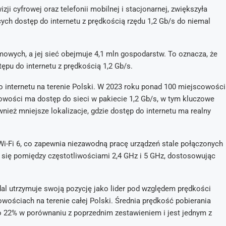
ji cyfrowej oraz telefonii mobilnej i stacjonarnej, zwiększyła
h dostęp do internetu z prędkością rzędu 1,2 Gb/s do niemal
owych, a jej sieć obejmuje 4,1 mln gospodarstw. To oznacza, że
ępu do internetu z prędkością 1,2 Gb/s.
o internetu na terenie Polski. W 2023 roku ponad 100 miejscowości
owości ma dostęp do sieci w pakiecie 1,2 Gb/s, w tym kluczowe
wnież mniejsze lokalizacje, gdzie dostęp do internetu ma realny
 Wi-Fi 6, co zapewnia niezawodną pracę urządzeń stale połączonych
a się pomiędzy częstotliwościami 2,4 GHz i 5 GHz, dostosowując
adal utrzymuje swoją pozycję jako lider pod względem prędkości
wościach na terenie całej Polski. Średnia prędkość pobierania
o 22% w porównaniu z poprzednim zestawieniem i jest jednym z