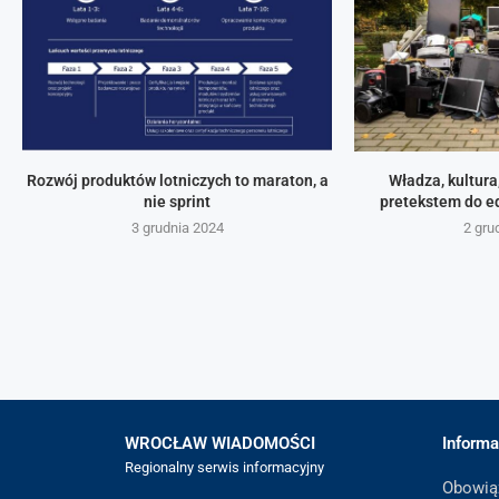
Rozwój produktów lotniczych to maraton, a
Władza, kultura
nie sprint
pretekstem do ed
3 grudnia 2024
2 gru
WROCŁAW WIADOMOŚCI
Informa
Regionalny serwis informacyjny
Obowią