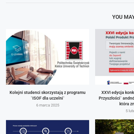
YOU MAY
Kolejni studenci skorzystają z programu
XXVI edycja konk
`ISOF dla uczelni`
Przyszłości` andnd
która z
6 marca 2025
5 lu