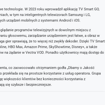
we technologie. W 2023 roku wprowadził aplikację TV Smart GO,
niach, w tym na inteligentnych telewizorach Samsung i LG,
ych urządzeń mobilnych z systemami Android i iOS.
 oglądanie programów telewizyjnych w dowolnym miejscu z
owaniu głosowemu, zarządzanie urządzeniem jest łatwe, a obraz w
ga gier sprawiają, że to więcej niż zwykły dekoder. Dzięki TV Smart
 Online, HBO Max, Amazon Prime, SkyShowtime, Disney+, a także
tułów na żądanie w Vectra VOD. Ponadto użytkownicy mają dostęp do
klienta, co zaowocowało otrzymaniem godła „Dbamy o Jakość
o przekłada się na prostsze korzystanie z usług operatora. Grupa
ę większości klientów bez konieczności korzystania z
ą się szybsze i bezpieczniejsze.