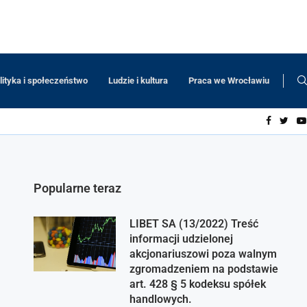
lityka i społeczeństwo
Ludzie i kultura
Praca we Wrocławiu
Popularne teraz
LIBET SA (13/2022) Treść
informacji udzielonej
akcjonariuszowi poza walnym
zgromadzeniem na podstawie
art. 428 § 5 kodeksu spółek
handlowych.