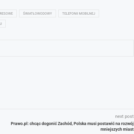
DRESOWE
ŚWIATŁOWODOWY
TELEFONII MOBILNEJ
U
next post
Prawo.pl: chcąc dogonić Zachód, Polska musi postawić na rozwój
mniejszych miast