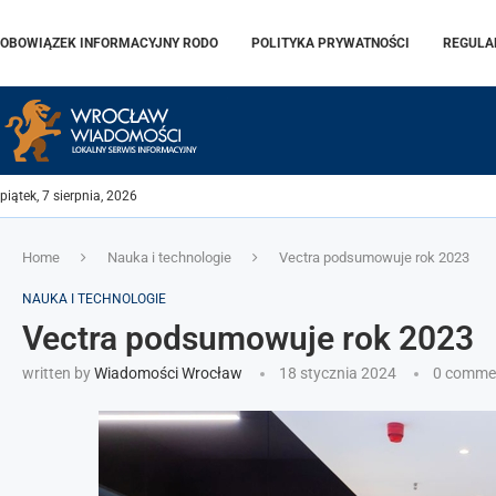
OBOWIĄZEK INFORMACYJNY RODO
POLITYKA PRYWATNOŚCI
REGULA
piątek, 7 sierpnia, 2026
Home
Nauka i technologie
Vectra podsumowuje rok 2023
NAUKA I TECHNOLOGIE
Vectra podsumowuje rok 2023
written by
Wiadomości Wrocław
18 stycznia 2024
0 comme