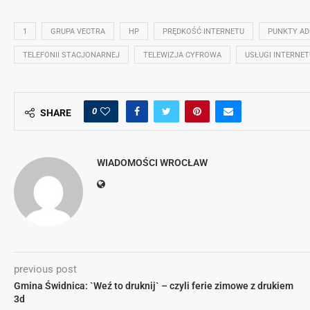
1
GRUPA VECTRA
HP
PRĘDKOŚĆ INTERNETU
PUNKTY A
TELEFONII STACJONARNEJ
TELEWIZJA CYFROWA
USŁUGI INTERNET
0
SHARE
WIADOMOŚCI WROCŁAW
previous post
Gmina Świdnica: `Weź to druknij` – czyli ferie zimowe z drukiem
3d