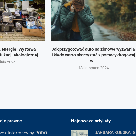
, energia. Wystawa
Jak przygotować auto na zimowe wyzwania
ukacji ekologicznej
i kiedy warto skorzystać z pomocy drogowej
w...
dnia 2024
13 listopada 2024
cje prawne
Najnowsze artykuły
BARBARA KUBSKA. 
zek informacyjny RODO