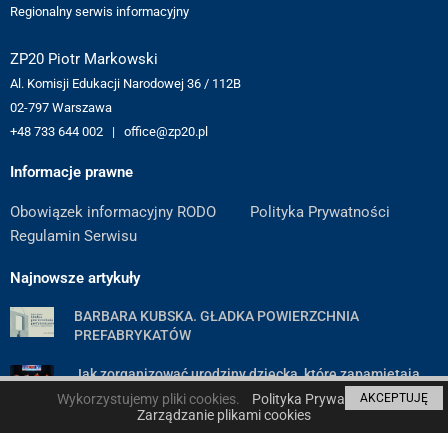
Regionalny serwis informacyjny
ZP20 Piotr Markowski
Al. Komisji Edukacji Narodowej 36 / 112B
02-797 Warszawa
+48 733 644 002 | office@zp20.pl
Informacje prawne
Obowiązek informacyjny RODO
Polityka Prywatności
Regulamin Serwisu
Najnowsze artykuły
BARBARA KUBSKA. GŁADKA POWIERZCHNIA
PREFABRYKATÓW
Jak zorganizować urodziny dziecka, które zapamiętają
wszyscy goście — poradnik krok po kroku
Wykorzystujemy pliki cookies.
Polityka Prywatności
AKCEPTUJĘ
Zarządzanie plikami cookies