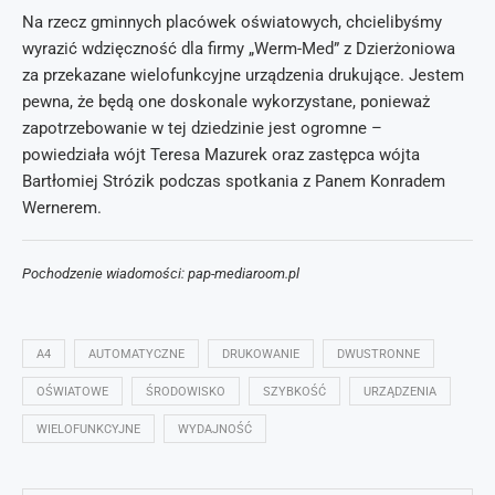
Na rzecz gminnych placówek oświatowych, chcielibyśmy
wyrazić wdzięczność dla firmy „Werm-Med” z Dzierżoniowa
za przekazane wielofunkcyjne urządzenia drukujące. Jestem
pewna, że będą one doskonale wykorzystane, ponieważ
zapotrzebowanie w tej dziedzinie jest ogromne –
powiedziała wójt Teresa Mazurek oraz zastępca wójta
Bartłomiej Strózik podczas spotkania z Panem Konradem
Wernerem.
Pochodzenie wiadomości: pap-mediaroom.pl
A4
AUTOMATYCZNE
DRUKOWANIE
DWUSTRONNE
OŚWIATOWE
ŚRODOWISKO
SZYBKOŚĆ
URZĄDZENIA
WIELOFUNKCYJNE
WYDAJNOŚĆ