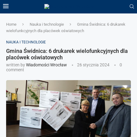
Home
Nauka i technologie
Gmina Świdnica: 6 drukarek
wielofunkcyjnych dla placówek oświatowych
NAUKA I TECHNOLOGIE
Gmina Świdnica: 6 drukarek wielofunkcyjnych dla
placówek oświatowych
written by
Wiadomości Wrocław
26 stycznia 2024
0
comment