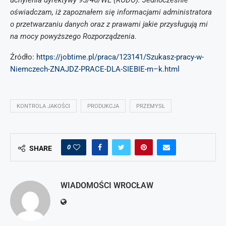
uchylenia dyrektywy 95/46/WE (RODO). Jednocześnie
oświadczam, iż zapoznałem się informacjami administratora
o przetwarzaniu danych oraz z prawami jakie przysługują mi
na mocy powyższego Rozporządzenia.
Źródło:
https://jobtime.pl/praca/123141/Szukasz-pracy-w-
Niemczech-ZNAJDZ-PRACE-DLA-SIEBIE-m–k.html
KONTROLA JAKOŚCI
PRODUKCJA
PRZEMYSŁ
0
SHARE
WIADOMOŚCI WROCŁAW