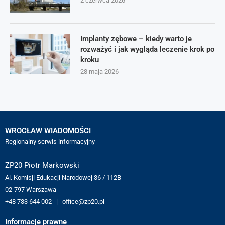
2 czerwca 2026
Implanty zębowe – kiedy warto je
rozważyć i jak wygląda leczenie krok po
kroku
28 maja 2026
WROCŁAW WIADOMOŚCI
Regionalny serwis informacyjny
ZP20 Piotr Markowski
Al. Komisji Edukacji Narodowej 36 / 112B
02-797 Warszawa
+48 733 644 002 | office@zp20.pl
Informacje prawne