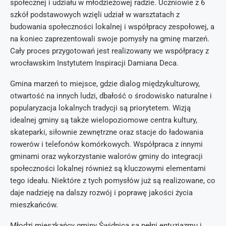
społecznej i udziału w młodzieżowej radzie. Uczniowie z 6
szkół podstawowych wzięli udział w warsztatach z
budowania społeczności lokalnej i współpracy zespołowej, a
na koniec zaprezentowali swoje pomysły na gminę marzeń.
Cały proces przygotowań jest realizowany we współpracy z
wrocławskim Instytutem Inspiracji Damiana Deca.
Gmina marzeń to miejsce, gdzie dialog międzykulturowy,
otwartość na innych ludzi, dbałość o środowisko naturalne i
popularyzacja lokalnych tradycji są priorytetem. Wizją
idealnej gminy są także wielopoziomowe centra kultury,
skateparki, siłownie zewnętrzne oraz stacje do ładowania
rowerów i telefonów komórkowych. Współpraca z innymi
gminami oraz wykorzystanie walorów gminy do integracji
społeczności lokalnej również są kluczowymi elementami
tego ideału. Niektóre z tych pomysłów już są realizowane, co
daje nadzieję na dalszy rozwój i poprawę jakości życia
mieszkańców.
Młodzi mieszkańcy gminy Świdnica są pełni entuzjazmu i