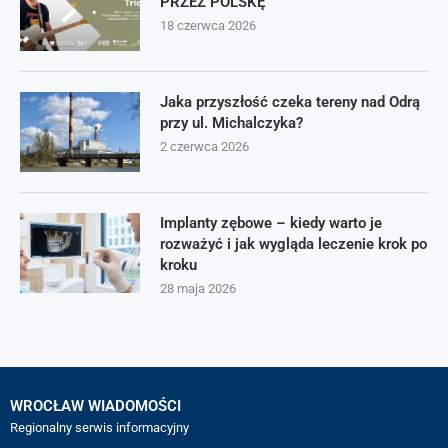
PRZEZ POLSKĘ
18 czerwca 2026
Jaka przyszłość czeka tereny nad Odrą
przy ul. Michalczyka?
2 czerwca 2026
Implanty zębowe – kiedy warto je
rozważyć i jak wygląda leczenie krok po
kroku
28 maja 2026
WROCŁAW WIADOMOŚCI
Regionalny serwis informacyjny