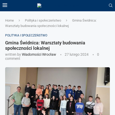
Home
Polityka i społeczeństwo
Gmina Świdnica:
Warsztaty budowania społeczności lokalnej
POLITYKA I SPOŁECZEŃSTWO
Gmina Świdnica: Warsztaty budowania
społeczności lokalnej
written by
Wiadomości Wrocław
27 lutego 2024
0
comment