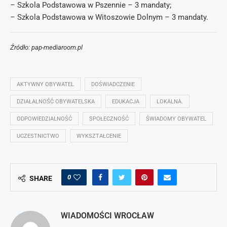
– Szkola Podstawowa w Pszennie – 3 mandaty;
– Szkola Podstawowa w Witoszowie Dolnym – 3 mandaty.
Źródło: pap-mediaroom.pl
AKTYWNY OBYWATEL
DOŚWIADCZENIE
DZIAŁALNOŚĆ OBYWATELSKA
EDUKACJA
LOKALNA.
ODPOWIEDZIALNOŚĆ
SPOŁECZNOŚĆ
ŚWIADOMY OBYWATEL
UCZESTNICTWO
WYKSZTAŁCENIE
0
SHARE
WIADOMOŚCI WROCŁAW