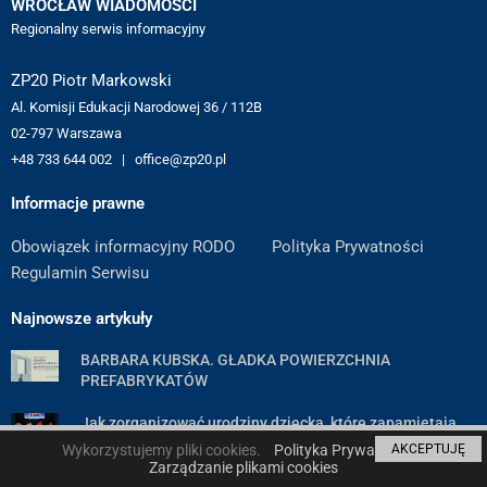
WROCŁAW WIADOMOŚCI
Regionalny serwis informacyjny
ZP20 Piotr Markowski
Al. Komisji Edukacji Narodowej 36 / 112B
02-797 Warszawa
+48 733 644 002 | office@zp20.pl
Informacje prawne
Obowiązek informacyjny RODO
Polityka Prywatności
Regulamin Serwisu
Najnowsze artykuły
BARBARA KUBSKA. GŁADKA POWIERZCHNIA
PREFABRYKATÓW
Jak zorganizować urodziny dziecka, które zapamiętają
wszyscy goście — poradnik krok po kroku
Wykorzystujemy pliki cookies.
Polityka Prywatności
AKCEPTUJĘ
Zarządzanie plikami cookies