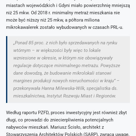
miastach wojewódzkich i Gdyni miało powierzchnię mniejszą
niż 25 mkw. Od 2018 r. minimalny metraż mieszkania nie
może być niższy niż 25 mkw, a półtora miliona
mikrokawalerek zostało wybudowanych w czasach PRL-u.
„Ponad 85 proc. z nich było sprzedawanych na rynku
wtórnym – w większości były więc to lokale
wzniesione w okresie, w którym nie obowiązywały
regulacje dotyczące minimalnego metrażu. Powyższe
dane dowodzą, że budowanie mikrolokali stanowi
margines produkcji nowych nieruchomości w kraju” –
przekonywała Hanna Milewska-Wilk, specjalistka ds.
mieszkalnictwa, Instytut Rozwoju Miast i Regionów.
Według raportu PZFD, proces inwestycyjny jest również zbyt
długi, co prowadzi do zniecierpliwienia potencjalnych
nabywców mieszkań. Mariusz Ścisło, architekt z
Stowarzyszenia Architektów Polskich (SARP), zwraca uwagę,