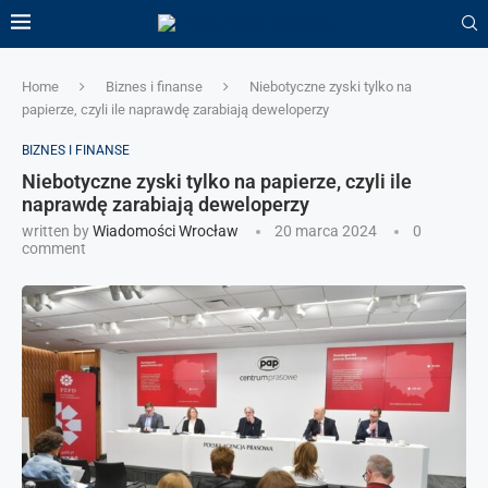
Home
Biznes i finanse
Niebotyczne zyski tylko na
papierze, czyli ile naprawdę zarabiają deweloperzy
BIZNES I FINANSE
Niebotyczne zyski tylko na papierze, czyli ile
naprawdę zarabiają deweloperzy
written by
Wiadomości Wrocław
20 marca 2024
0
comment