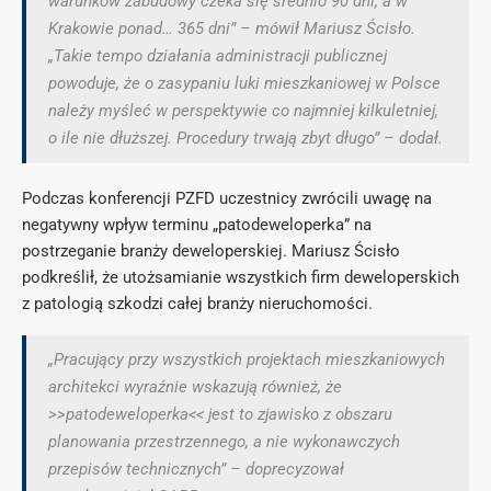
warunków zabudowy czeka się średnio 90 dni, a w
Krakowie ponad… 365 dni” – mówił Mariusz Ścisło.
„Takie tempo działania administracji publicznej
powoduje, że o zasypaniu luki mieszkaniowej w Polsce
należy myśleć w perspektywie co najmniej kilkuletniej,
o ile nie dłuższej. Procedury trwają zbyt długo” – dodał.
Podczas konferencji PZFD uczestnicy zwrócili uwagę na
negatywny wpływ terminu „patodeweloperka” na
postrzeganie branży deweloperskiej. Mariusz Ścisło
podkreślił, że utożsamianie wszystkich firm deweloperskich
z patologią szkodzi całej branży nieruchomości.
„Pracujący przy wszystkich projektach mieszkaniowych
architekci wyraźnie wskazują również, że
>>patodeweloperka<< jest to zjawisko z obszaru
planowania przestrzennego, a nie wykonawczych
przepisów technicznych” – doprecyzował