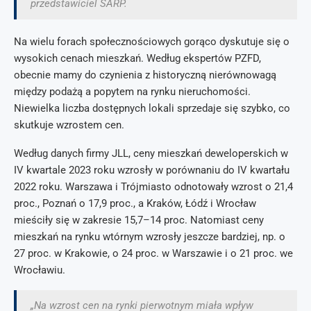
przedstawiciel SARP.
Na wielu forach społecznościowych gorąco dyskutuje się o
wysokich cenach mieszkań. Według ekspertów PZFD,
obecnie mamy do czynienia z historyczną nierównowagą
między podażą a popytem na rynku nieruchomości.
Niewielka liczba dostępnych lokali sprzedaje się szybko, co
skutkuje wzrostem cen.
Według danych firmy JLL, ceny mieszkań deweloperskich w
IV kwartale 2023 roku wzrosły w porównaniu do IV kwartału
2022 roku. Warszawa i Trójmiasto odnotowały wzrost o 21,4
proc., Poznań o 17,9 proc., a Kraków, Łódź i Wrocław
mieściły się w zakresie 15,7–14 proc. Natomiast ceny
mieszkań na rynku wtórnym wzrosły jeszcze bardziej, np. o
27 proc. w Krakowie, o 24 proc. w Warszawie i o 21 proc. we
Wrocławiu.
„Na wzrost cen na rynki pierwotnym miała wpływ