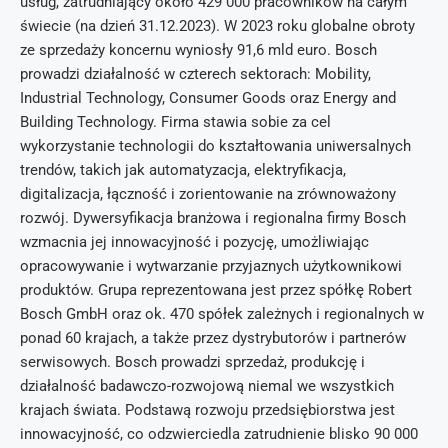
usług, zatrudniający około 429 000 pracowników na całym
świecie (na dzień 31.12.2023). W 2023 roku globalne obroty
ze sprzedaży koncernu wyniosły 91,6 mld euro. Bosch
prowadzi działalność w czterech sektorach: Mobility,
Industrial Technology, Consumer Goods oraz Energy and
Building Technology. Firma stawia sobie za cel
wykorzystanie technologii do kształtowania uniwersalnych
trendów, takich jak automatyzacja, elektryfikacja,
digitalizacja, łączność i zorientowanie na zrównoważony
rozwój. Dywersyfikacja branżowa i regionalna firmy Bosch
wzmacnia jej innowacyjność i pozycję, umożliwiając
opracowywanie i wytwarzanie przyjaznych użytkownikowi
produktów. Grupa reprezentowana jest przez spółkę Robert
Bosch GmbH oraz ok. 470 spółek zależnych i regionalnych w
ponad 60 krajach, a także przez dystrybutorów i partnerów
serwisowych. Bosch prowadzi sprzedaż, produkcję i
działalność badawczo-rozwojową niemal we wszystkich
krajach świata. Podstawą rozwoju przedsiębiorstwa jest
innowacyjność, co odzwierciedla zatrudnienie blisko 90 000