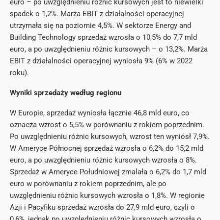
euro – po uwzględnieniu różnic kursowych jest to niewielki
spadek o 1,2%. Marża EBIT z działalności operacyjnej
utrzymała się na poziomie 4,5%. W sektorze Energy and
Building Technology sprzedaż wzrosła o 10,5% do 7,7 mld
euro, a po uwzględnieniu różnic kursowych – o 13,2%. Marża
EBIT z działalności operacyjnej wyniosła 9% (6% w 2022
roku).
Wyniki sprzedaży według regionu
W Europie, sprzedaż wyniosła łącznie 46,8 mld euro, co
oznacza wzrost o 5,5% w porównaniu z rokiem poprzednim.
Po uwzględnieniu różnic kursowych, wzrost ten wyniósł 7,9%.
W Ameryce Północnej sprzedaż wzrosła o 6,2% do 15,2 mld
euro, a po uwzględnieniu różnic kursowych wzrosła o 8%.
Sprzedaż w Ameryce Południowej zmalała o 6,2% do 1,7 mld
euro w porównaniu z rokiem poprzednim, ale po
uwzględnieniu różnic kursowych wzrosła o 1,8%. W regionie
Azji i Pacyfiku sprzedaż wzrosła do 27,9 mld euro, czyli o
0,6%, jednak po uwzględnieniu różnic kursowych wzrosła o