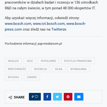
pracowników w działach badań i rozwoju w 136 ośrodkach
R&D na całym świecie, w tym ponad 48 000 ekspertów IT.
Aby uzyskać więcej informacji, odwiedź strony:
www.bosch.com
,
www.iot.bosch.com
,
www.bosch-
press.com
oraz śledź nas na
Twitterze
.
Pochodzenie informacji: pap-mediaroom.pl
ANALIZA
CELE
POPULARNE
POZYCJA FINANSOWA
RENTOWNOŚĆ
ROZWOJU
SILNA
WYMAGANIA
WYSOKA
ZAKRES
0
SHARE