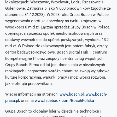
lokalizacjach: Warszawie, Wrocławiu, Łodzi, Rzeszowie i
Goleniowie. Zatrudnia blisko 9 600 pracowników (zgodnie ze
stanem na 31.12.2023). W 2023 roku Grupa Bosch w Polsce
wygenerowała obrót ze sprzedaży na rynku krajowym w
wysokości 8 mld zł. Łączna sprzedaż Grupy Bosch w Polsce,
obejmująca sprzedaż spółek nieskonsolidowanych oraz
dostawy wewnętrzne do spółek powiązanych, wyniosła 13,2
mld zł. W Polsce zlokalizowanych jest osiem fabryk, cztery
centra badawczo-rozwojowe, Bosch Digital Hub – centrum
kompetencyjne IT oraz zespoły i centra usług wspólnych
Grupy Bosch. Firma od lat jest doceniania w niezależnych
rankingach i nagradzana wyróżnieniami za swoją wyjątkową
kulturę korporacyjną, warunki pracy i możliwości rozwoju,
jakie oferuje pracownikom.
Więcej informacji na stronach:
www.bosch.pl
,
www.bosch-
prasa.pl
, oraz na
www.facebook.com/BoschPolska
Grupa Bosch to globalny lider w dziedzinie technologii i