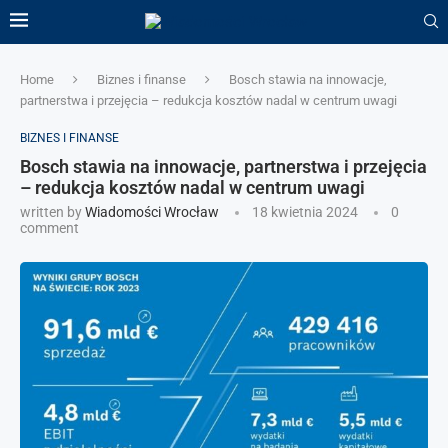
Home
Biznes i finanse
Bosch stawia na innowacje,
partnerstwa i przejęcia – redukcja kosztów nadal w centrum uwagi
BIZNES I FINANSE
Bosch stawia na innowacje, partnerstwa i przejęcia
– redukcja kosztów nadal w centrum uwagi
written by
Wiadomości Wrocław
18 kwietnia 2024
0
comment