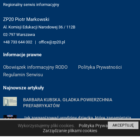
Regionalny serwis informacyjny
ZP20 Piotr Markowski
Al. Komisji Edukacji Narodowej 36 / 112B
02-797 Warszawa
+48 733 644 002 | office@zp20.pl
Informacje prawne
Obowiązek informacyjny RODO
Polityka Prywatności
Regulamin Serwisu
Najnowsze artykuły
BARBARA KUBSKA. GŁADKA POWIERZCHNIA
PREFABRYKATÓW
Jak zorganizować urodziny dziecka, które zapamiętają
wszyscy goście — poradnik krok po kroku
Wykorzystujemy pliki cookies.
Polityka Prywatności
AKCEPTUJĘ
Zarządzanie plikami cookies