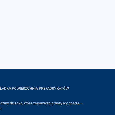
GŁADKA POWIERZCHNIA PREFABRYKATÓW
dziny dziecka, które zapamiętają wszyscy goście —
u