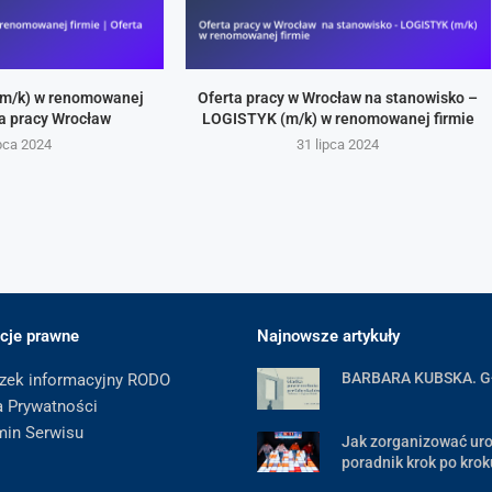
m/k) w renomowanej
Oferta pracy w Wrocław na stanowisko –
rta pracy Wrocław
LOGISTYK (m/k) w renomowanej firmie
ipca 2024
31 lipca 2024
cje prawne
Najnowsze artykuły
BARBARA KUBSKA. 
zek informacyjny RODO
a Prywatności
min Serwisu
Jak zorganizować uro
poradnik krok po krok