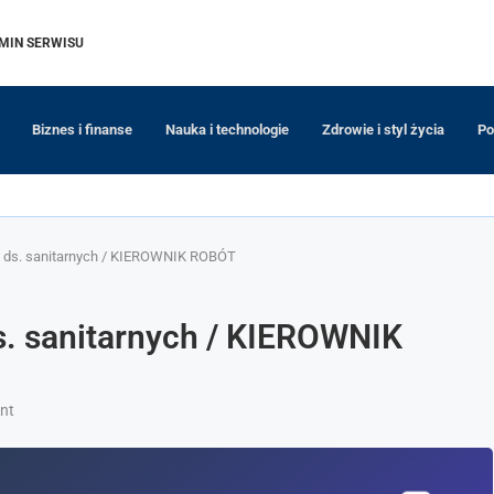
MIN SERWISU
Biznes i finanse
Nauka i technologie
Zdrowie i styl życia
Po
ds. sanitarnych / KIEROWNIK ROBÓT
 sanitarnych / KIEROWNIK
nt