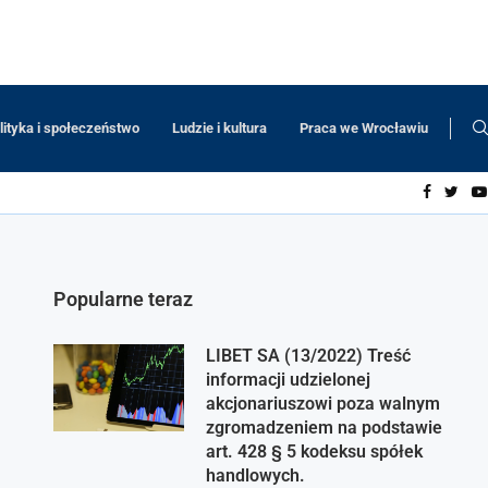
lityka i społeczeństwo
Ludzie i kultura
Praca we Wrocławiu
Popularne teraz
LIBET SA (13/2022) Treść
informacji udzielonej
akcjonariuszowi poza walnym
zgromadzeniem na podstawie
art. 428 § 5 kodeksu spółek
handlowych.