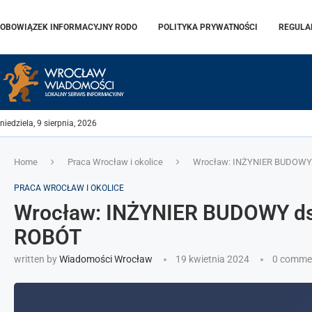
OBOWIĄZEK INFORMACYJNY RODO
POLITYKA PRYWATNOŚCI
REGULA
niedziela, 9 sierpnia, 2026
Home
Praca Wrocław i okolice
Wrocław: INŻYNIER BUDOWY 
PRACA WROCŁAW I OKOLICE
Wrocław: INŻYNIER BUDOWY ds.
ROBÓT
written by
Wiadomości Wrocław
19 kwietnia 2024
0 comme