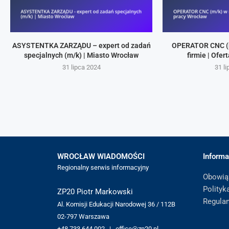
ASYSTENTKA ZARZĄDU – expert od zadań
OPERATOR CNC (
specjalnych (m/k) | Miasto Wrocław
firmie | Ofe
31 lipca 2024
31 l
WROCŁAW WIADOMOŚCI
Informa
Regionalny serwis informacyjny
Obowią
Polityk
ZP20 Piotr Markowski
Regula
Al. Komisji Edukacji Narodowej 36 / 112B
02-797 Warszawa
+48 733 644 002 | office@zp20.pl