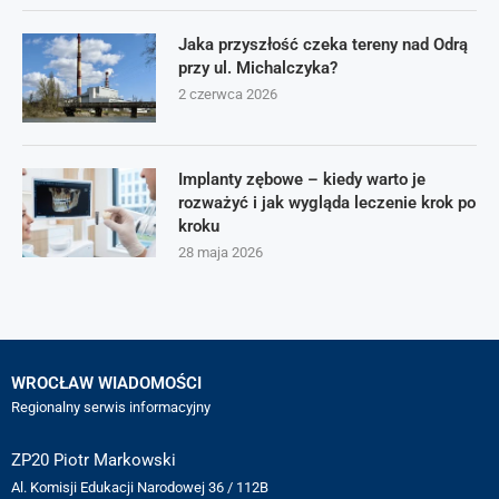
Jaka przyszłość czeka tereny nad Odrą
przy ul. Michalczyka?
2 czerwca 2026
Implanty zębowe – kiedy warto je
rozważyć i jak wygląda leczenie krok po
kroku
28 maja 2026
WROCŁAW WIADOMOŚCI
Regionalny serwis informacyjny
ZP20 Piotr Markowski
Al. Komisji Edukacji Narodowej 36 / 112B