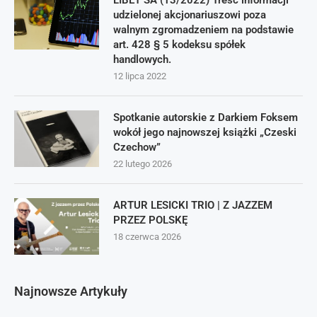
LIBET SA (13/2022) Treść informacji
udzielonej akcjonariuszowi poza
walnym zgromadzeniem na podstawie
art. 428 § 5 kodeksu spółek
handlowych.
12 lipca 2022
Spotkanie autorskie z Darkiem Foksem
wokół jego najnowszej książki „Czeski
Czechow”
22 lutego 2026
ARTUR LESICKI TRIO | Z JAZZEM
PRZEZ POLSKĘ
18 czerwca 2026
Najnowsze Artykuły