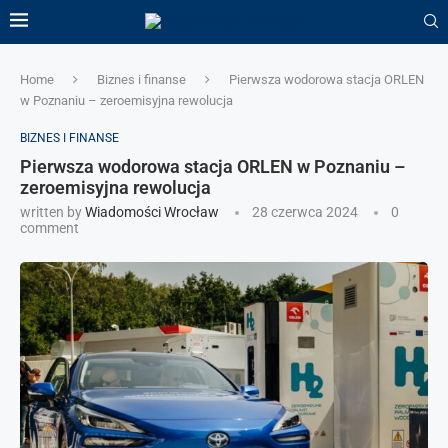
Home
Biznes i finanse
Pierwsza wodorowa stacja ORLEN
w Poznaniu – zeroemisyjna rewolucja
BIZNES I FINANSE
Pierwsza wodorowa stacja ORLEN w Poznaniu –
zeroemisyjna rewolucja
written by
Wiadomości Wrocław
28 czerwca 2024
0
comment