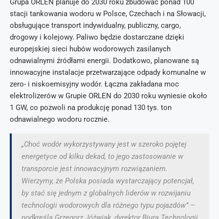
Grupa ORLEN planuje do 2030 roku zbudować ponad 100
stacji tankowania wodoru w Polsce, Czechach i na Słowacji,
obsługujące transport indywidualny, publiczny, cargo,
drogowy i kolejowy. Paliwo będzie dostarczane dzięki
europejskiej sieci hubów wodorowych zasilanych
odnawialnymi źródłami energii. Dodatkowo, planowane są
innowacyjne instalacje przetwarzające odpady komunalne w
zero- i niskoemisyjny wodór. Łączna zakładana moc
elektrolizerów w Grupie ORLEN do 2030 roku wyniesie około
1 GW, co pozwoli na produkcję ponad 130 tys. ton
odnawialnego wodoru rocznie.
„Choć wodór wykorzystywany jest w szeroko pojętej
energetyce od kilku dekad, to jego zastosowanie w
transporcie jest innowacyjnym rozwiązaniem.
Wierzymy, że Polska posiada wystarczający potencjał,
by stać się jednym z globalnych liderów w rozwijaniu
technologii wodorowych dla różnego typu pojazdów” –
podkreśla Grzegorz Jóźwiak, dyrektor Biura Technologii