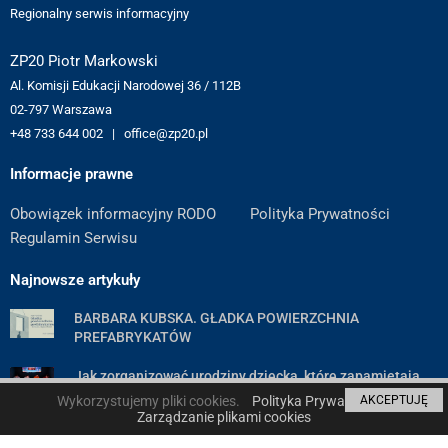
Regionalny serwis informacyjny
ZP20 Piotr Markowski
Al. Komisji Edukacji Narodowej 36 / 112B
02-797 Warszawa
+48 733 644 002 | office@zp20.pl
Informacje prawne
Obowiązek informacyjny RODO
Polityka Prywatności
Regulamin Serwisu
Najnowsze artykuły
BARBARA KUBSKA. GŁADKA POWIERZCHNIA
PREFABRYKATÓW
Jak zorganizować urodziny dziecka, które zapamiętają
wszyscy goście — poradnik krok po kroku
Wykorzystujemy pliki cookies.
Polityka Prywatności
AKCEPTUJĘ
Zarządzanie plikami cookies