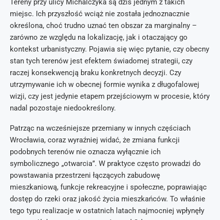
Tereny przy ulicy Michalczyka są dziś jednym z takich
miejsc. Ich przyszłość wciąż nie została jednoznacznie
określona, choć trudno uznać ten obszar za marginalny –
zarówno ze względu na lokalizację, jak i otaczający go
kontekst urbanistyczny. Pojawia się więc pytanie, czy obecny
stan tych terenów jest efektem świadomej strategii, czy
raczej konsekwencją braku konkretnych decyzji. Czy
utrzymywanie ich w obecnej formie wynika z długofalowej
wizji, czy jest jedynie etapem przejściowym w procesie, który
nadal pozostaje niedookreślony.
Patrząc na wcześniejsze przemiany w innych częściach
Wrocławia, coraz wyraźniej widać, że zmiana funkcji
podobnych terenów nie oznacza wyłącznie ich
symbolicznego „otwarcia”. W praktyce często prowadzi do
powstawania przestrzeni łączących zabudowę
mieszkaniową, funkcje rekreacyjne i społeczne, poprawiając
dostęp do rzeki oraz jakość życia mieszkańców. To właśnie
tego typu realizacje w ostatnich latach najmocniej wpłynęły