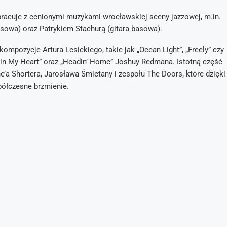
pracuje z cenionymi muzykami wrocławskiej sceny jazzowej, m.in.
sowa) oraz Patrykiem Stachurą (gitara basowa).
mpozycje Artura Lesickiego, takie jak „Ocean Light”, „Freely” czy
le in My Heart” oraz „Headin’ Home” Joshuy Redmana. Istotną część
’a Shortera, Jarosława Śmietany i zespołu The Doors, które dzięki
ółczesne brzmienie.