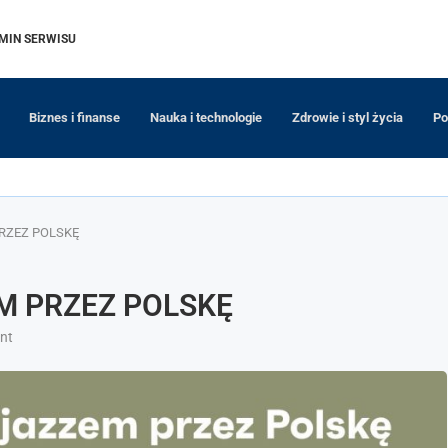
MIN SERWISU
Biznes i finanse
Nauka i technologie
Zdrowie i styl życia
Po
PRZEZ POLSKĘ
EM PRZEZ POLSKĘ
nt