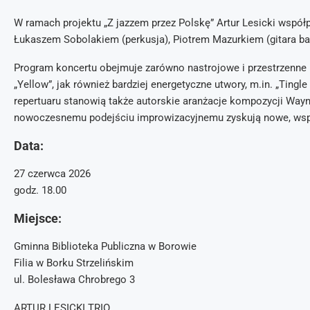
W ramach projektu „Z jazzem przez Polskę” Artur Lesicki współ
Łukaszem Sobolakiem (perkusja), Piotrem Mazurkiem (gitara ba
Program koncertu obejmuje zarówno nastrojowe i przestrzenne ko
„Yellow”, jak również bardziej energetyczne utwory, m.in. „Ting
repertuaru stanowią także autorskie aranżacje kompozycji Wayne
nowoczesnemu podejściu improwizacyjnemu zyskują nowe, wsp
Data:
27 czerwca 2026
godz. 18.00
Miejsce:
Gminna Biblioteka Publiczna w Borowie
Filia w Borku Strzelińskim
ul. Bolesława Chrobrego 3
ARTUR LESICKI TRIO