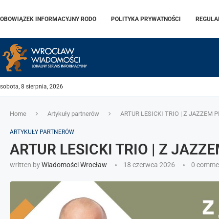
OBOWIĄZEK INFORMACYJNY RODO
POLITYKA PRYWATNOŚCI
REGULA
sobota, 8 sierpnia, 2026
Home
Artykuły partnerów
ARTUR LESICKI TRIO | Z JAZZEM 
ARTYKUŁY PARTNERÓW
ARTUR LESICKI TRIO | Z JAZZ
written by
Wiadomości Wrocław
18 czerwca 2026
0 comme