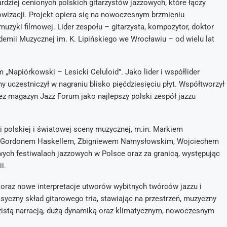
ardziej cenionych polskich gitarzystów jazzowych, które łączy
owizacji. Projekt opiera się na nowoczesnym brzmieniu
 muzyki filmowej. Lider zespołu – gitarzysta, kompozytor, doktor
mii Muzycznej im. K. Lipińskiego we Wrocławiu – od wielu lat
„Napiórkowski – Lesicki Celuloid”. Jako lider i współlider
 uczestniczył w nagraniu blisko pięćdziesięciu płyt. Współtworzył
ez magazyn Jazz Forum jako najlepszy polski zespół jazzu
i polskiej i światowej sceny muzycznej, m.in. Markiem
m, Gordonem Haskellem, Zbigniewem Namysłowskim, Wojciechem
ch festiwalach jazzowych w Polsce oraz za granicą, występując
i.
a oraz nowe interpretacje utworów wybitnych twórców jazzu i
syczny skład gitarowego tria, stawiając na przestrzeń, muzyczny
azistą narracją, dużą dynamiką oraz klimatycznym, nowoczesnym