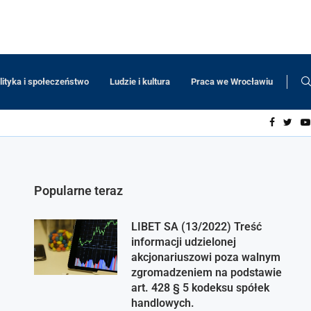
lityka i społeczeństwo
Ludzie i kultura
Praca we Wrocławiu
Popularne teraz
LIBET SA (13/2022) Treść
informacji udzielonej
akcjonariuszowi poza walnym
zgromadzeniem na podstawie
art. 428 § 5 kodeksu spółek
handlowych.