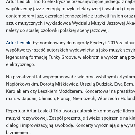
Artur Lesicki Trio to elektryczne przedsięwzięcie jednego z najb
współczesny jazz z energią muzyki elektrycznej i swobodą impr
contemporary jazz, czerpiąc jednocześnie z tradycji fusion oraz
sztuk muzycznych i wykładowca Wydziału Muzyki Jazzowej Akade
należy do ścisłej czołówki polskiej sceny jazzowej.
Artur Lesicki
był nominowany do nagrody Fryderyk 2016 za album 
współtworzył sześć autorskich wydawnictw, a jako muzyk sesyjny
legendarną formację Funky Groove, wielokrotnie wyróżnianą prz
elektrycznego.
Na przestrzeni lat współpracował z wieloma wybitnymi artystam
Napiórkowskim, Dorotą Miśkiewicz, Urszulą Dudziak, Ewą Be
Karolakiem czy Leszkiem Możdżerem. Koncertował na prestiżowy
m.in. w Japonii, Chinach, Francji, Niemczech, Włoszech i Holandi
Repertuar Artur Lesicki Trio tworzą autorskie kompozycje lider
muzyki rozrywkowej. Zespół prezentuje świeże spojrzenie na kla
dialog i improwizacyjną swobodę. Koncerty wyróżniają się wyr
brzmieniem.