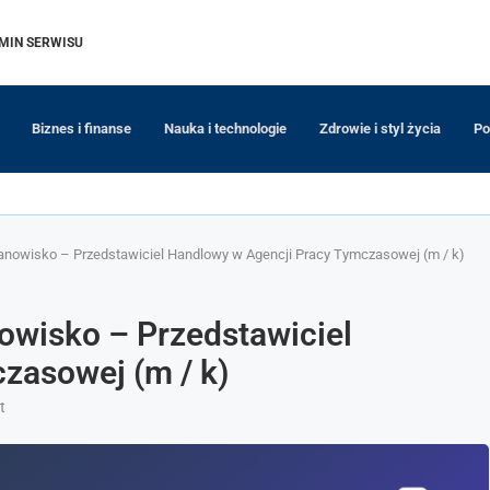
MIN SERWISU
Biznes i finanse
Nauka i technologie
Zdrowie i styl życia
Po
anowisko – Przedstawiciel Handlowy w Agencji Pracy Tymczasowej (m / k)
owisko – Przedstawiciel
zasowej (m / k)
t