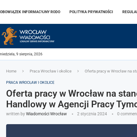
OBOWIĄZEK INFORMACYJNY RODO
POLITYKA PRYWATNOŚCI
REGULA
niedziela, 9 sierpnia, 2026
Home
Praca Wrocław i okolice
Oferta pracy w Wrocław na st
PRACA WROCŁAW I OKOLICE
Oferta pracy w Wrocław na stan
Handlowy w Agencji Pracy Tymc
written by
Wiadomości Wrocław
2 stycznia 2024
0 commen