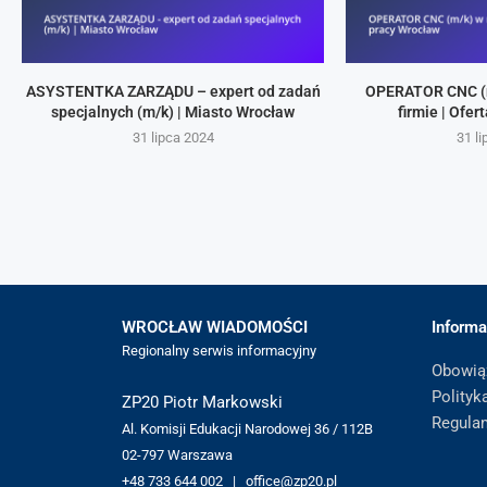
ASYSTENTKA ZARZĄDU – expert od zadań
OPERATOR CNC (
specjalnych (m/k) | Miasto Wrocław
firmie | Ofe
31 lipca 2024
31 l
WROCŁAW WIADOMOŚCI
Informa
Regionalny serwis informacyjny
Obowią
Polityk
ZP20 Piotr Markowski
Regula
Al. Komisji Edukacji Narodowej 36 / 112B
02-797 Warszawa
+48 733 644 002 | office@zp20.pl