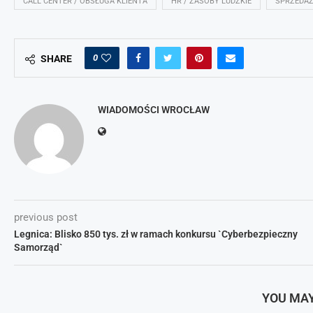
CALL CENTER / OBSŁUGA KLIENTA
HR / ZASOBY LUDZKIE
SPRZEDA
0
SHARE
WIADOMOŚCI WROCŁAW
previous post
Legnica: Blisko 850 tys. zł w ramach konkursu `Cyberbezpieczny
Samorząd`
YOU MAY