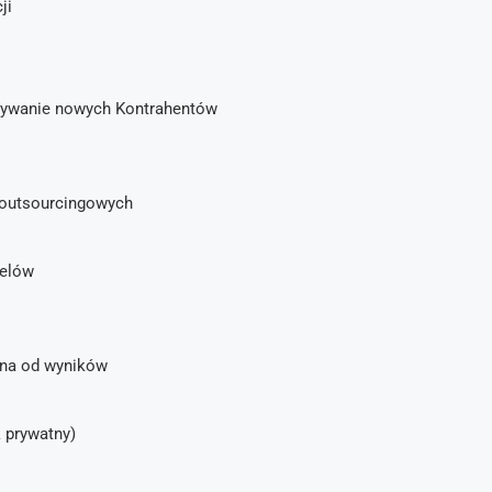
ji
bywanie nowych Kontrahentów
 outsourcingowych
celów
ona od wyników
 prywatny)