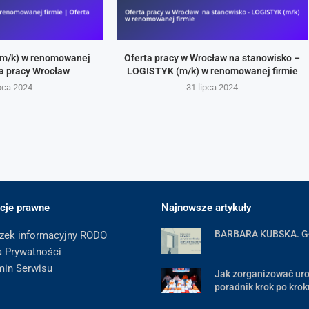
m/k) w renomowanej
Oferta pracy w Wrocław na stanowisko –
rta pracy Wrocław
LOGISTYK (m/k) w renomowanej firmie
ipca 2024
31 lipca 2024
cje prawne
Najnowsze artykuły
BARBARA KUBSKA. 
zek informacyjny RODO
a Prywatności
min Serwisu
Jak zorganizować uro
poradnik krok po krok