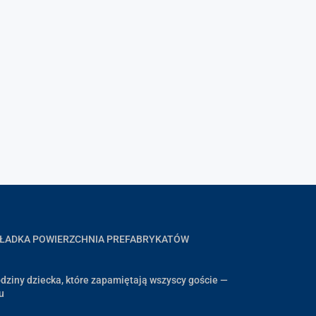
GŁADKA POWIERZCHNIA PREFABRYKATÓW
dziny dziecka, które zapamiętają wszyscy goście —
u