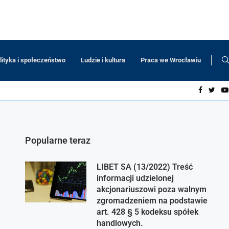
lityka i społeczeństwo
Ludzie i kultura
Praca we Wrocławiu
Popularne teraz
LIBET SA (13/2022) Treść
informacji udzielonej
akcjonariuszowi poza walnym
zgromadzeniem na podstawie
art. 428 § 5 kodeksu spółek
handlowych.