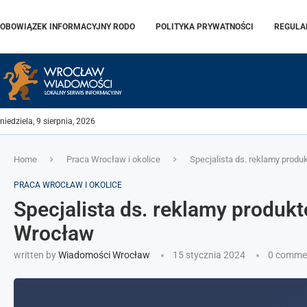
OBOWIĄZEK INFORMACYJNY RODO
POLITYKA PRYWATNOŚCI
REGULA
niedziela, 9 sierpnia, 2026
Home
Praca Wrocław i okolice
Specjalista ds. reklamy produ
PRACA WROCŁAW I OKOLICE
Specjalista ds. reklamy produkt
Wrocław
written by
Wiadomości Wrocław
15 stycznia 2024
0 comme