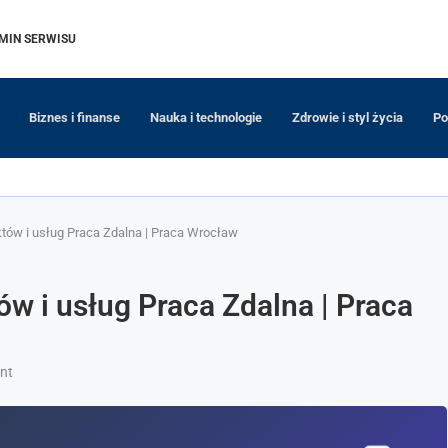
MIN SERWISU
Biznes i finanse
Nauka i technologie
Zdrowie i styl życia
Po
któw i usług Praca Zdalna | Praca Wrocław
ów i usług Praca Zdalna | Praca
nt