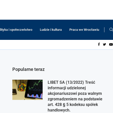
lityka i społeczeństwo
Ludzie i kultura
Praca we Wrocławiu
Popularne teraz
LIBET SA (13/2022) Treść
informacji udzielonej
akcjonariuszowi poza walnym
zgromadzeniem na podstawie
art. 428 § 5 kodeksu spółek
handlowych.