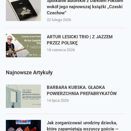
Spotkanie autorskie z Darkiem Foksem
wokół jego najnowszej książki „Czeski
Czechow”
22 lutego 2026
ARTUR LESICKI TRIO | Z JAZZEM
PRZEZ POLSKĘ
18 czerwca 2026
Najnowsze Artykuły
BARBARA KUBSKA. GŁADKA
POWIERZCHNIA PREFABRYKATÓW
14 lipca 2026
Jak zorganizować urodziny dziecka,
które zapamiętają wszyscy goście —