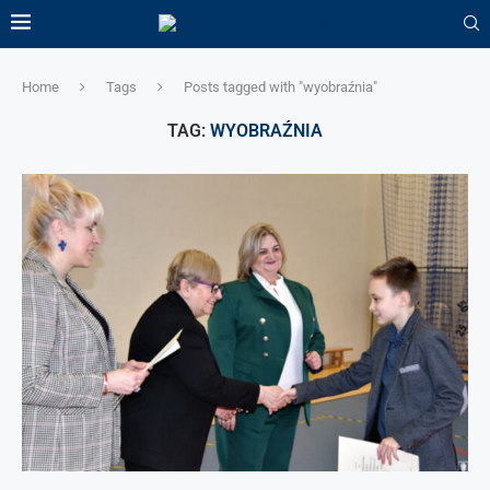
Home
Tags
Posts tagged with "wyobraźnia"
TAG:
WYOBRAŹNIA