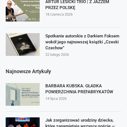
ARTUR LESICKI TRIO | Z JAZZEM
PRZEZ POLSKĘ
18 czerwca 2026
Spotkanie autorskie z Darkiem Foksem
wokół jego najnowszej książki „Czeski
Czechow”
22 lutego 2026
Najnowsze Artykuły
BARBARA KUBSKA. GŁADKA
POWIERZCHNIA PREFABRYKATÓW
14 lipca 2026
Jak zorganizować urodziny dziecka,
które zapamiętają wszyscy goście —