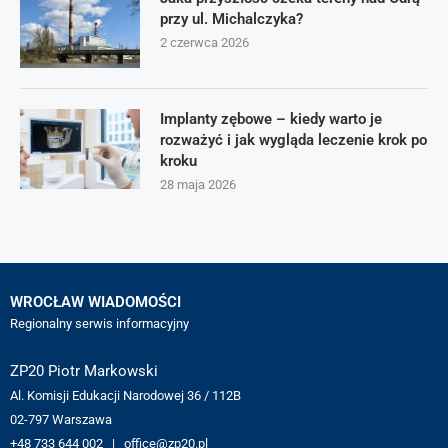
przy ul. Michalczyka?
2 czerwca 2026
Implanty zębowe – kiedy warto je
rozważyć i jak wygląda leczenie krok po
kroku
28 maja 2026
WROCŁAW WIADOMOŚCI
Regionalny serwis informacyjny
ZP20 Piotr Markowski
Al. Komisji Edukacji Narodowej 36 / 112B
02-797 Warszawa
+48 733 644 002 | office@zp20.pl