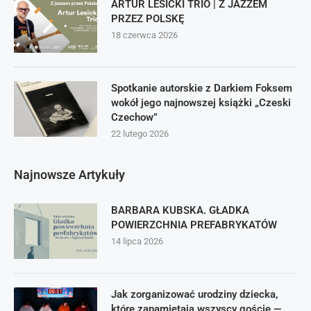
ARTUR LESICKI TRIO | Z JAZZEM
PRZEZ POLSKĘ
18 czerwca 2026
Spotkanie autorskie z Darkiem Foksem
wokół jego najnowszej książki „Czeski
Czechow”
22 lutego 2026
Najnowsze Artykuły
BARBARA KUBSKA. GŁADKA
POWIERZCHNIA PREFABRYKATÓW
14 lipca 2026
Jak zorganizować urodziny dziecka,
które zapamiętają wszyscy goście —