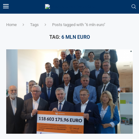
Home
Tags
Posts tagged with "6 mln euro"
TAG:
6 MLN EURO