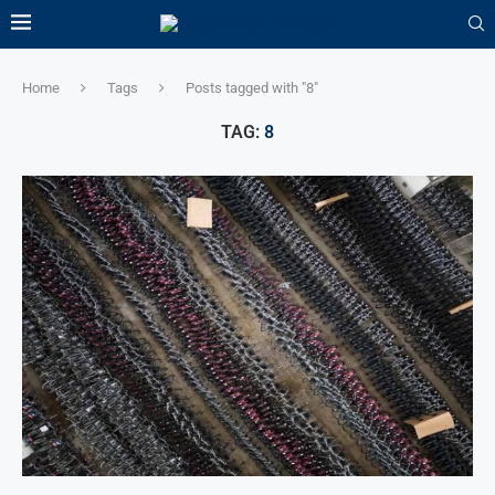
Home
Tags
Posts tagged with "8"
TAG:
8