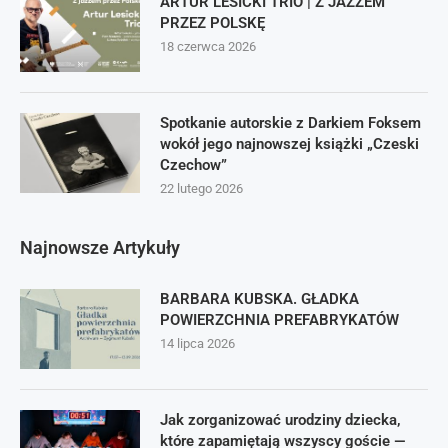
ARTUR LESICKI TRIO | Z JAZZEM
PRZEZ POLSKĘ
18 czerwca 2026
Spotkanie autorskie z Darkiem Foksem
wokół jego najnowszej książki „Czeski
Czechow”
22 lutego 2026
Najnowsze Artykuły
BARBARA KUBSKA. GŁADKA
POWIERZCHNIA PREFABRYKATÓW
14 lipca 2026
Jak zorganizować urodziny dziecka,
które zapamiętają wszyscy goście —