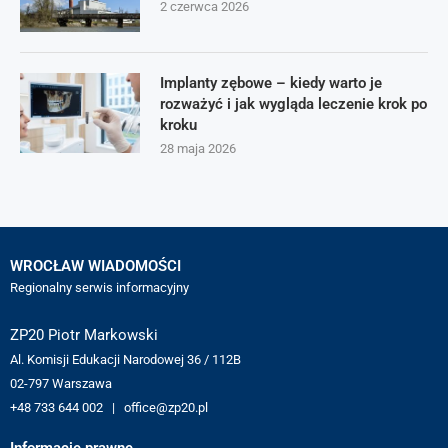
2 czerwca 2026
Implanty zębowe – kiedy warto je
rozważyć i jak wygląda leczenie krok po
kroku
28 maja 2026
WROCŁAW WIADOMOŚCI
Regionalny serwis informacyjny
ZP20 Piotr Markowski
Al. Komisji Edukacji Narodowej 36 / 112B
02-797 Warszawa
+48 733 644 002 | office@zp20.pl