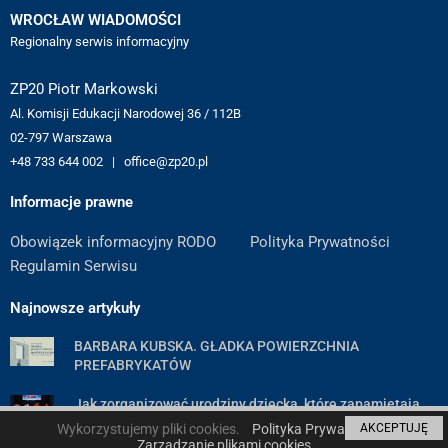
WROCŁAW WIADOMOŚCI
Regionalny serwis informacyjny
ZP20 Piotr Markowski
Al. Komisji Edukacji Narodowej 36 / 112B
02-797 Warszawa
+48 733 644 002 | office@zp20.pl
Informacje prawne
Obowiązek informacyjny RODO
Polityka Prywatności
Regulamin Serwisu
Najnowsze artykuły
BARBARA KUBSKA. GŁADKA POWIERZCHNIA
PREFABRYKATÓW
Jak zorganizować urodziny dziecka, które zapamiętają
wszyscy goście — poradnik krok po kroku
Wykorzystujemy pliki cookies.
Polityka Prywatności
AKCEPTUJĘ
Zarządzanie plikami cookies