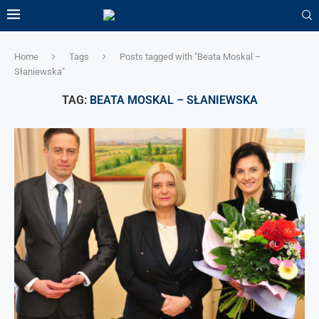
Home
Tags
Posts tagged with "Beata Moskal –
Słaniewska"
TAG:
BEATA MOSKAL – SŁANIEWSKA