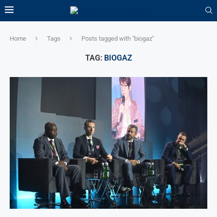
Home
Tags
Posts tagged with "biogaz"
TAG:
BIOGAZ