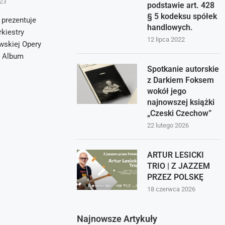
023
podstawie art. 428
§ 5 kodeksu spółek
prezentuje
handlowych.
kiestry
12 lipca 2022
skiej Opery
. Album
Spotkanie autorskie
z Darkiem Foksem
wokół jego
najnowszej książki
„Czeski Czechow”
22 lutego 2026
ARTUR LESICKI
TRIO | Z JAZZEM
PRZEZ POLSKĘ
18 czerwca 2026
Najnowsze Artykuły