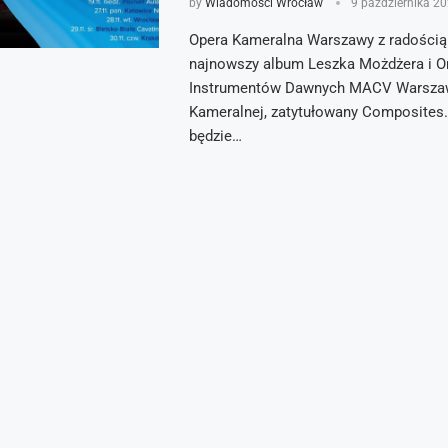
by
Wiadomości Wrocław
9 października 2
Opera Kameralna Warszawy z radością 
najnowszy album Leszka Możdżera i Or
Instrumentów Dawnych MACV Warszaw
Kameralnej, zatytułowany Composites
będzie…