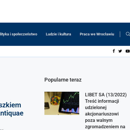
lityka i społeczeństwo
Ludzie i kultura
Praca we Wrocławiu
Popularne teraz
LIBET SA (13/2022)
Treść informacji
szkiem
udzielonej
ntiquae
akcjonariuszowi
poza walnym
zgromadzeniem na