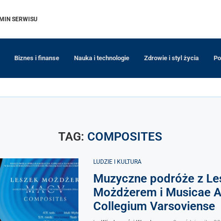
MIN SERWISU
Biznes i finanse
Nauka i technologie
Zdrowie i styl życia
Po
TAG:
COMPOSITES
LUDZIE I KULTURA
Muzyczne podróże z Le
Możdżerem i Musicae A
Collegium Varsoviense