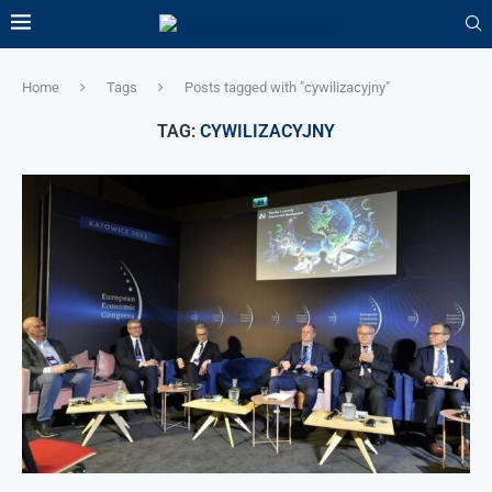
Home
Tags
Posts tagged with "cywilizacyjny"
TAG:
CYWILIZACYJNY