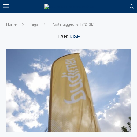
Home
Tags
Posts tagged with "DISE"
TAG:
DISE