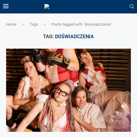
Home
Tags
Posts tagged with "doświadczenia"
TAG:
DOŚWIADCZENIA