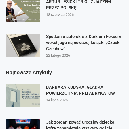
ARTUR LESICKI TRIO | Z JAZZEM
PRZEZ POLSKĘ
18 czerwca 2026
Spotkanie autorskie z Darkiem Foksem
wokół jego najnowszej książki „Czeski
Czechow”
22 lutego 2026
Najnowsze Artykuły
BARBARA KUBSKA. GŁADKA
POWIERZCHNIA PREFABRYKATÓW
14 lipca 2026
Jak zorganizować urodziny dziecka,
które zapamiętają wszyscy goście —