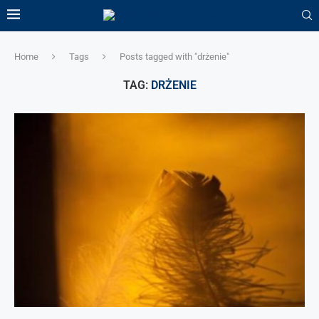
Home
Tags
Posts tagged with "drżenie"
TAG:
DRŻENIE