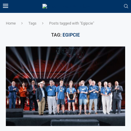
Home
Tags
Posts tagged with "Egipcie"
TAG:
EGIPCIE