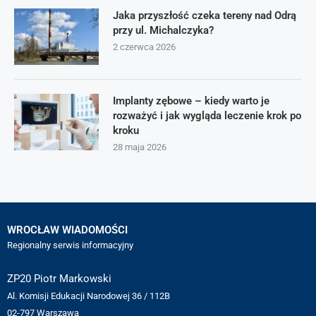
Jaka przyszłość czeka tereny nad Odrą
przy ul. Michalczyka?
2 czerwca 2026
Implanty zębowe – kiedy warto je
rozważyć i jak wygląda leczenie krok po
kroku
28 maja 2026
WROCŁAW WIADOMOŚCI
Regionalny serwis informacyjny
ZP20 Piotr Markowski
Al. Komisji Edukacji Narodowej 36 / 112B
02-797 Warszawa