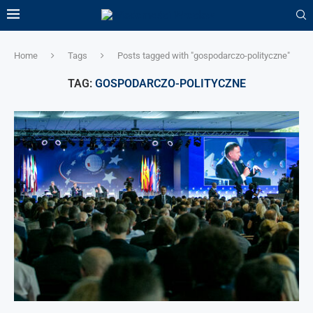
Home
Tags
Posts tagged with "gospodarczo-polityczne"
TAG:
GOSPODARCZO-POLITYCZNE