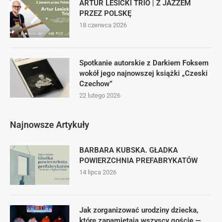
ARTUR LESICKI TRIO | Z JAZZEM
PRZEZ POLSKĘ
18 czerwca 2026
Spotkanie autorskie z Darkiem Foksem
wokół jego najnowszej książki „Czeski
Czechow”
22 lutego 2026
Najnowsze Artykuły
BARBARA KUBSKA. GŁADKA
POWIERZCHNIA PREFABRYKATÓW
14 lipca 2026
Jak zorganizować urodziny dziecka,
które zapamiętają wszyscy goście —