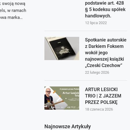
podstawie art. 428
k swoją nową
§ 5 kodeksu spółek
els, w ramach
handlowych.
Nowa marka…
12 lipca 2022
Spotkanie autorskie
z Darkiem Foksem
wokół jego
najnowszej książki
„Czeski Czechow”
22 lutego 2026
ARTUR LESICKI
TRIO | Z JAZZEM
PRZEZ POLSKĘ
18 czerwca 2026
Najnowsze Artykuły