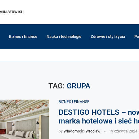
MIN SERWISU
Biznes i finanse
Nauka i technologie
Zdrowie i styl życia
Po
TAG:
GRUPA
BIZNES I FINANSE
DESTIGO HOTELS – now
marka hotelowa i sieć 
by
Wiadomości Wrocław
19 czerwca 2024