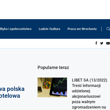
lityka i społeczeństwo
Ludzie i kultura
Praca we Wrocławiu
Popularne teraz
LIBET SA (13/2022)
Treść informacji
a polska
udzielonej
hotelowa
akcjonariuszowi
poza walnym
zgromadzeniem na