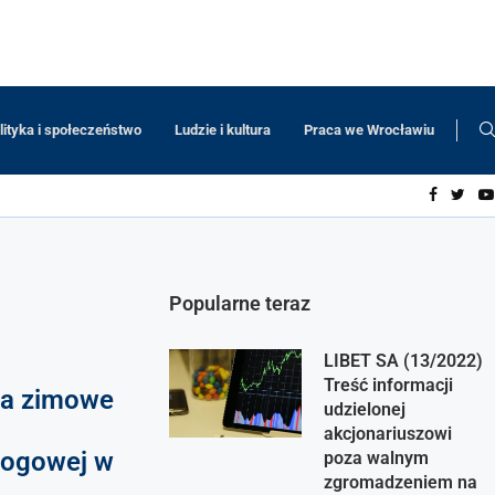
lityka i społeczeństwo
Ludzie i kultura
Praca we Wrocławiu
Popularne teraz
LIBET SA (13/2022)
Treść informacji
na zimowe
udzielonej
akcjonariuszowi
rogowej w
poza walnym
zgromadzeniem na