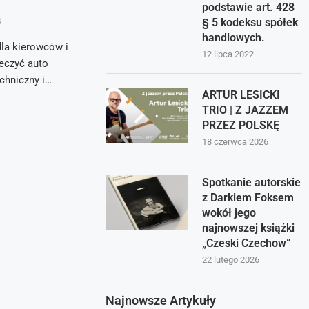
podstawie art. 428
§ 5 kodeksu spółek
4
handlowych.
la kierowców i
12 lipca 2022
ieczyć auto
chniczny i…
ARTUR LESICKI
TRIO | Z JAZZEM
PRZEZ POLSKĘ
18 czerwca 2026
Spotkanie autorskie
z Darkiem Foksem
wokół jego
najnowszej książki
„Czeski Czechow”
22 lutego 2026
Najnowsze Artykuły