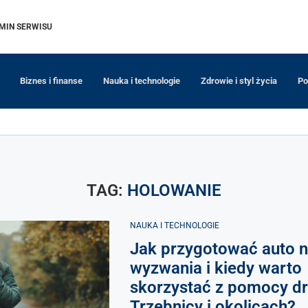
MIN SERWISU
Biznes i finanse
Nauka i technologie
Zdrowie i styl życia
Po
TAG:
HOLOWANIE
NAUKA I TECHNOLOGIE
Jak przygotować auto 
wyzwania i kiedy warto
skorzystać z pomocy d
Trzebnicy i okolicach?