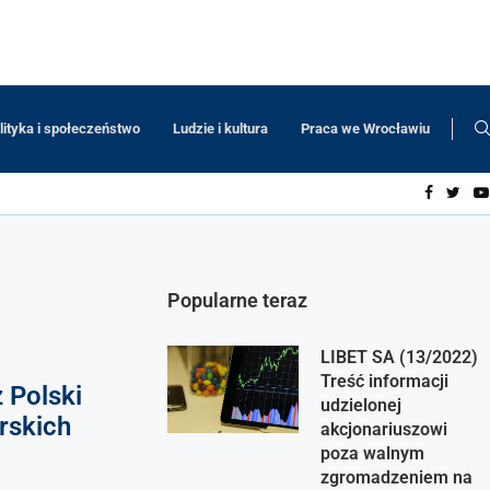
lityka i społeczeństwo
Ludzie i kultura
Praca we Wrocławiu
Popularne teraz
LIBET SA (13/2022)
Treść informacji
 Polski
udzielonej
rskich
akcjonariuszowi
poza walnym
zgromadzeniem na