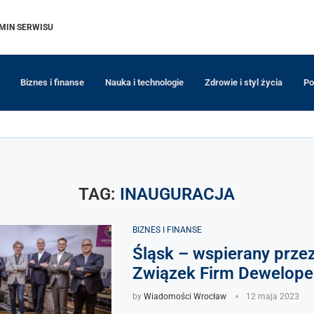
MIN SERWISU
Biznes i finanse
Nauka i technologie
Zdrowie i styl życia
Po
TAG:
INAUGURACJA
BIZNES I FINANSE
Śląsk – wspierany przez
Związek Firm Dewelope
by
Wiadomości Wrocław
12 maja 2023