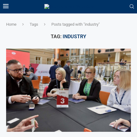
Home
Tags
Posts tagged with "industry"
TAG:
INDUSTRY