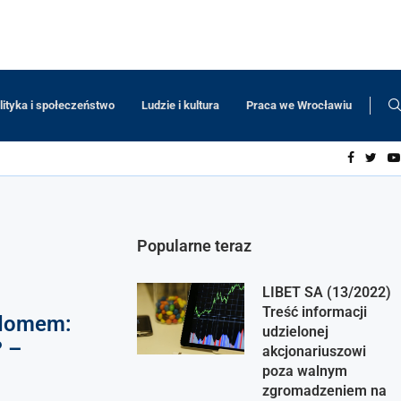
lityka i społeczeństwo
Ludzie i kultura
Praca we Wrocławiu
Popularne teraz
LIBET SA (13/2022)
Treść informacji
 domem:
udzielonej
 –
akcjonariuszowi
poza walnym
zgromadzeniem na