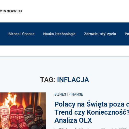
MIN SERWISU
Biznes i finanse
Nauka i technologie
Zdrowie i styl życia
Po
TAG:
INFLACJA
BIZNES I FINANSE
Polacy na Święta poza
Trend czy Konieczność?
Analiza OLX