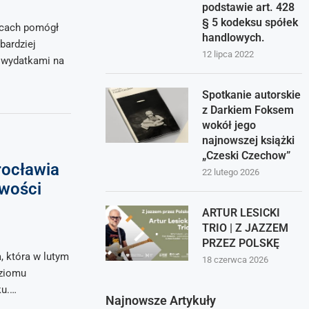
podstawie art. 428
§ 5 kodeksu spółek
ącach pomógł
handlowych.
bardziej
12 lipca 2022
 wydatkami na
Spotkanie autorskie
z Darkiem Foksem
wokół jego
najnowszej książki
„Czeski Czechow”
rocławia
22 lutego 2026
iwości
ARTUR LESICKI
TRIO | Z JAZZEM
PRZEZ POLSKĘ
, która w lutym
18 czerwca 2026
oziomu
ku.…
Najnowsze Artykuły