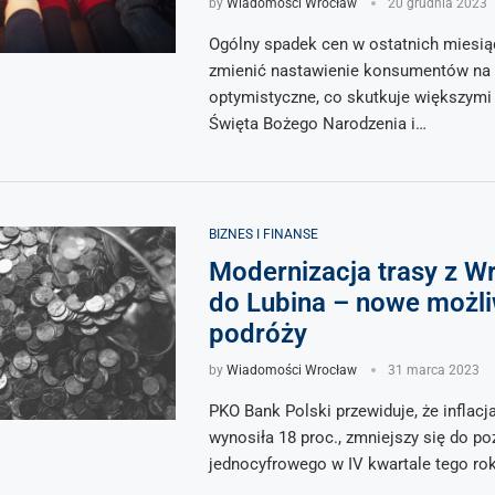
by
Wiadomości Wrocław
20 grudnia 2023
Ogólny spadek cen w ostatnich miesi
zmienić nastawienie konsumentów na 
optymistyczne, co skutkuje większymi
Święta Bożego Narodzenia i…
BIZNES I FINANSE
Modernizacja trasy z W
do Lubina – nowe możl
podróży
by
Wiadomości Wrocław
31 marca 2023
PKO Bank Polski przewiduje, że inflacja
wynosiła 18 proc., zmniejszy się do p
jednocyfrowego w IV kwartale tego ro