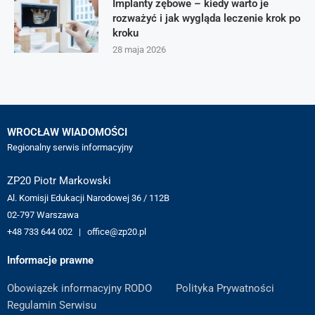
Implanty zębowe – kiedy warto je
rozważyć i jak wygląda leczenie krok po
kroku
28 maja 2026
WROCŁAW WIADOMOŚCI
Regionalny serwis informacyjny
ZP20 Piotr Markowski
Al. Komisji Edukacji Narodowej 36 / 112B
02-797 Warszawa
+48 733 644 002 | office@zp20.pl
Informacje prawne
Obowiązek informacyjny RODO
Polityka Prywatności
Regulamin Serwisu