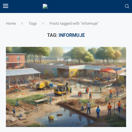
Home
Tags
Posts tagged with "informuje"
TAG:
INFORMUJE