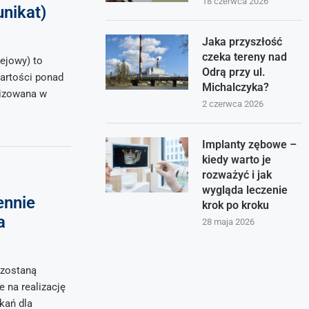
18 czerwca 2026
nikat)
Jaka przyszłość
czeka tereny nad
ejowy) to
Odrą przy ul.
artości ponad
Michalczyka?
alizowana w
2 czerwca 2026
Implanty zębowe –
kiedy warto je
rozważyć i jak
wygląda leczenie
ennie
krok po kroku
a
28 maja 2026
 zostaną
 na realizację
kań dla