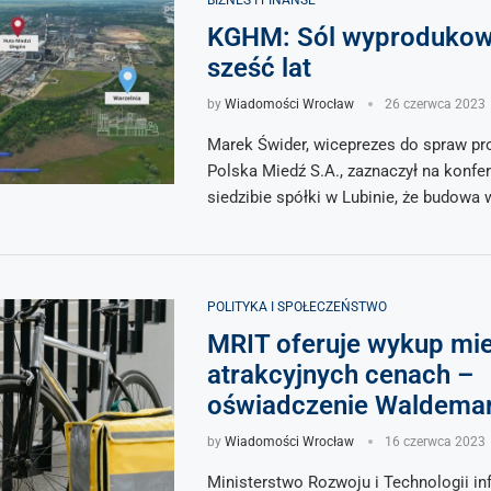
BIZNES I FINANSE
KGHM: Sól wyprodukow
sześć lat
by
Wiadomości Wrocław
26 czerwca 2023
Marek Świder, wiceprezes do spraw p
Polska Miedź S.A., zaznaczył na konfer
siedzibie spółki w Lubinie, że budowa 
POLITYKA I SPOŁECZEŃSTWO
MRIT oferuje wykup mi
atrakcyjnych cenach –
oświadczenie Waldema
by
Wiadomości Wrocław
16 czerwca 2023
Ministerstwo Rozwoju i Technologii in