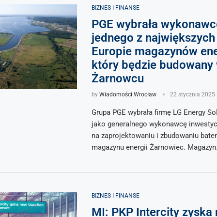
BIZNES I FINANSE
PGE wybrała wykonawc
jednego z największych
Europie magazynów ener
który będzie budowany
Żarnowcu
by
Wiadomości Wrocław
22 stycznia 2025
Grupa PGE wybrała firmę LG Energy So
jako generalnego wykonawcę inwestycj
na zaprojektowaniu i zbudowaniu bate
magazynu energii Żarnowiec. Magazy
BIZNES I FINANSE
MI: PKP Intercity zyska