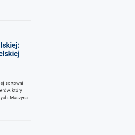
skiej:
lskiej
ej sortowni
erów, który
otych. Maszyna