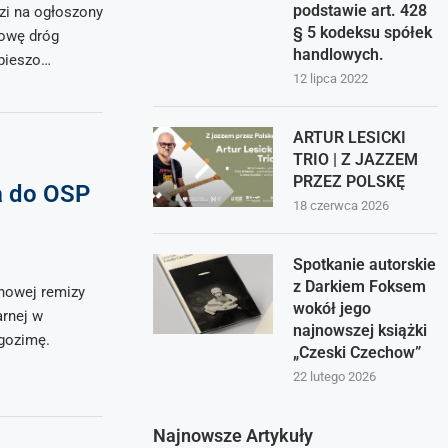
podstawie art. 428
zi na ogłoszony
§ 5 kodeksu spółek
dowę dróg
handlowych.
 pieszo…
12 lipca 2022
ARTUR LESICKI
TRIO | Z JAZZEM
PRZEZ POLSKĘ
a do OSP
18 czerwca 2026
Spotkanie autorskie
z Darkiem Foksem
nowej remizy
wokół jego
arnej w
najnowszej książki
gozimę.
„Czeski Czechow”
22 lutego 2026
Najnowsze Artykuły