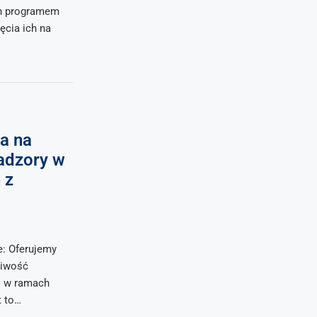
ch programem
ęcia ich na
a na
adzory w
 z
e: Oferujemy
liwość
i w ramach
t to…