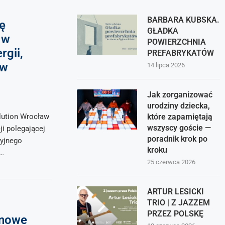
BARBARA KUBSKA.
ę
GŁADKA
 w
POWIERZCHNIA
gii,
PREFABRYKATÓW
 w
14 lipca 2026
Jak zorganizować
urodziny dziecka,
lution Wrocław
które zapamiętają
wszyscy goście —
i polegającej
poradnik krok po
ryjnego
kroku
n…
25 czerwca 2026
ARTUR LESICKI
TRIO | Z JAZZEM
PRZEZ POLSKĘ
 nowe