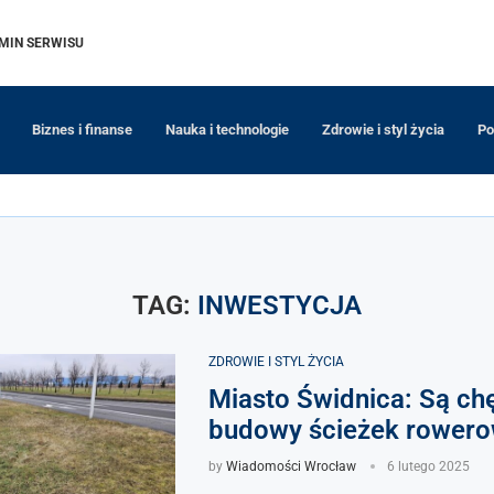
MIN SERWISU
Biznes i finanse
Nauka i technologie
Zdrowie i styl życia
Po
TAG:
INWESTYCJA
ZDROWIE I STYL ŻYCIA
Miasto Świdnica: Są chę
budowy ścieżek rower
by
Wiadomości Wrocław
6 lutego 2025