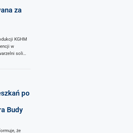
ana za
rodukcji KGHM
encji w
warzelni soli…
eszkań po
ra Budy
formuje, że