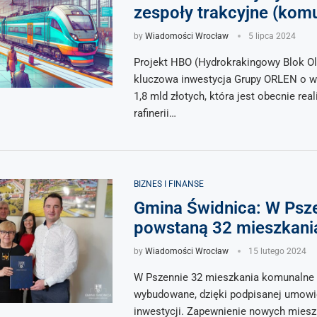
zespoły trakcyjne (komu
by
Wiadomości Wrocław
5 lipca 2024
Projekt HBO (Hydrokrakingowy Blok Ol
kluczowa inwestycja Grupy ORLEN o w
1,8 mld złotych, która jest obecnie re
rafinerii…
BIZNES I FINANSE
Gmina Świdnica: W Psz
powstaną 32 mieszkani
by
Wiadomości Wrocław
15 lutego 2024
W Pszennie 32 mieszkania komunalne
wybudowane, dzięki podpisanej umowie
inwestycji. Zapewnienie nowych miesz