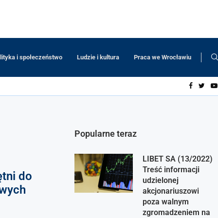
lityka i społeczeństwo
Ludzie i kultura
Praca we Wrocławiu
Popularne teraz
LIBET SA (13/2022)
Treść informacji
tni do
udzielonej
owych
akcjonariuszowi
poza walnym
zgromadzeniem na