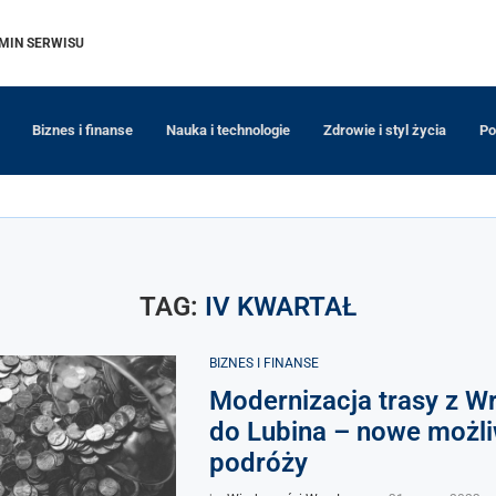
MIN SERWISU
Biznes i finanse
Nauka i technologie
Zdrowie i styl życia
Po
TAG:
IV KWARTAŁ
BIZNES I FINANSE
Modernizacja trasy z W
do Lubina – nowe możl
podróży