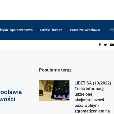
lityka i społeczeństwo
Ludzie i kultura
Praca we Wrocławiu
Popularne teraz
LIBET SA (13/2022)
Treść informacji
rocławia
udzielonej
iwości
akcjonariuszowi
poza walnym
zgromadzeniem na