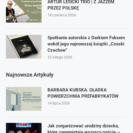
ARTUR LESICKI TRIO | Z JAZZEM
PRZEZ POLSKĘ
18 czerwca 2026
Spotkanie autorskie z Darkiem Foksem
wokół jego najnowszej książki „Czeski
Czechow”
22 lutego 2026
Najnowsze Artykuły
BARBARA KUBSKA. GŁADKA
POWIERZCHNIA PREFABRYKATÓW
14 lipca 2026
Jak zorganizować urodziny dziecka,
które zapamiętają wszyscy goście —