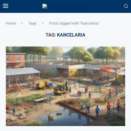
Home
Tags
Posts tagged with "Kancelaria"
TAG:
KANCELARIA