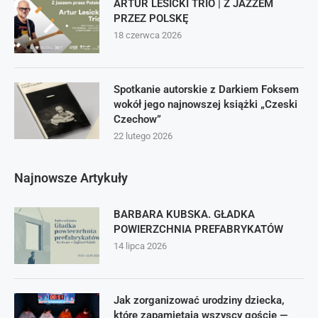
ARTUR LESICKI TRIO | Z JAZZEM
PRZEZ POLSKĘ
18 czerwca 2026
Spotkanie autorskie z Darkiem Foksem
wokół jego najnowszej książki „Czeski
Czechow”
22 lutego 2026
Najnowsze Artykuły
BARBARA KUBSKA. GŁADKA
POWIERZCHNIA PREFABRYKATÓW
14 lipca 2026
Jak zorganizować urodziny dziecka,
które zapamiętają wszyscy goście —