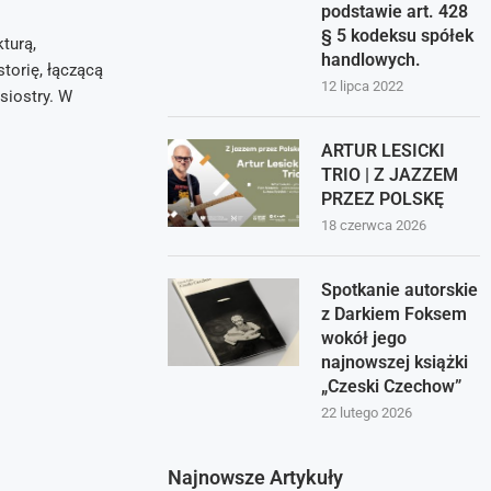
podstawie art. 428
§ 5 kodeksu spółek
turą,
handlowych.
storię, łączącą
12 lipca 2022
 siostry. W
ARTUR LESICKI
TRIO | Z JAZZEM
PRZEZ POLSKĘ
18 czerwca 2026
Spotkanie autorskie
z Darkiem Foksem
wokół jego
najnowszej książki
„Czeski Czechow”
22 lutego 2026
Najnowsze Artykuły