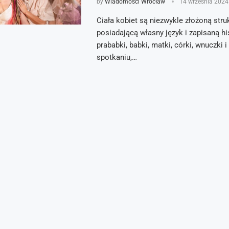
by
Wiadomości Wrocław
14 września 2024
Ciała kobiet są niezwykle złożoną struk
posiadającą własny język i zapisaną hi
prababki, babki, matki, córki, wnuczki i
spotkaniu,…