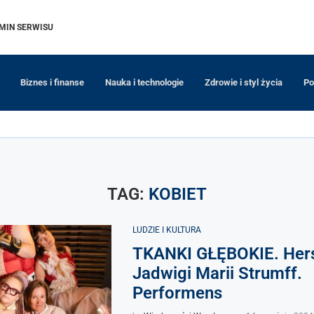
MIN SERWISU
Biznes i finanse
Nauka i technologie
Zdrowie i styl życia
Po
TAG:
KOBIET
LUDZIE I KULTURA
TKANKI GŁĘBOKIE. Hers
Jadwigi Marii Strumff.
Performens