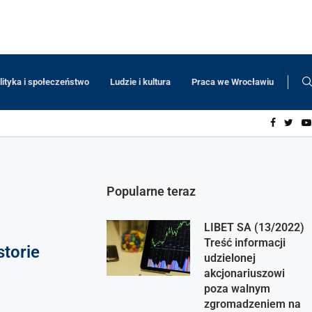
lityka i społeczeństwo
Ludzie i kultura
Praca we Wrocławiu
Popularne teraz
LIBET SA (13/2022)
Treść informacji
torie
udzielonej
akcjonariuszowi
poza walnym
zgromadzeniem na